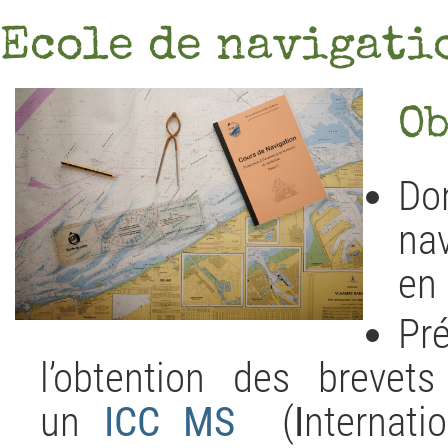
Ecole de navigati
Ob
Do
na
en 
Pr
l’obtention des brevets
un
ICC
MS
(
I
nternati